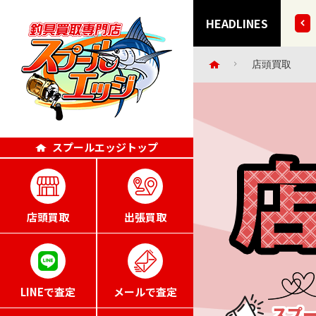
など 35点掲載いたしました!!
HEADLINES
店頭買取
スプールエッジトップ
店頭買取
出張買取
LINEで査定
メールで査定
スプ