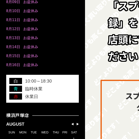
「スプ
8月
09日
お盆休み
8月
10日
お盆休み
録」を
8月
11日
お盆休み
8月
12日
お盆休み
店頭に
8月
13日
お盆休み
8月
14日
お盆休み
ださい
8月
15日
お盆休み
8月
16日
お盆休み
白
10:00～18:30
青
臨時休業
ス
赤
休業日
横浜戸塚店
AUGUST
SUN
MON
TUE
WED
THU
FRI
SAT
1