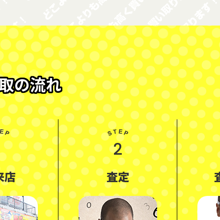
取の流れ
1
2
来店
査定