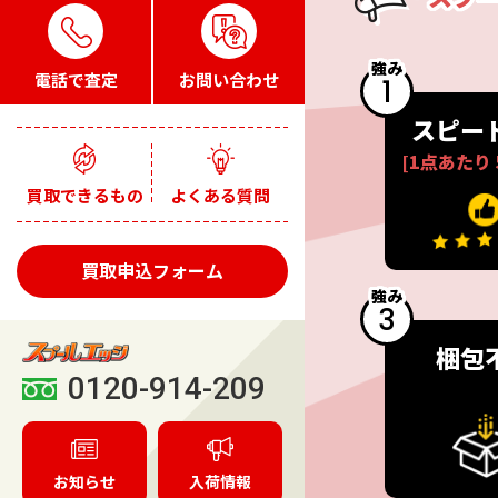
強み
電話で査定
お問い合わせ
1
スピー
[1点あたり
買取できるもの
よくある質問
買取申込フォーム
強み
3
梱包
0120-914-209
お知らせ
入荷情報