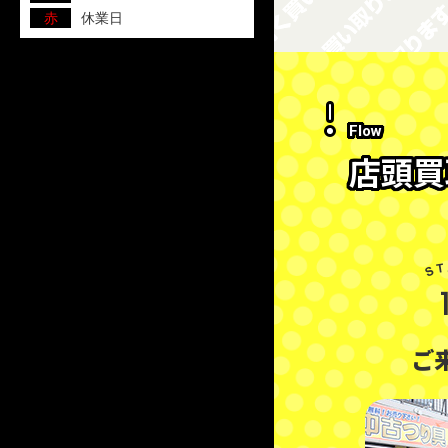
赤
休業日
Flow
店頭買
ご