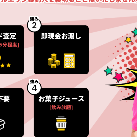
強み
2
ド査定
即現金お渡し
 5分程度]
強み
4
不要
お菓子ジュース
[飲み放題]