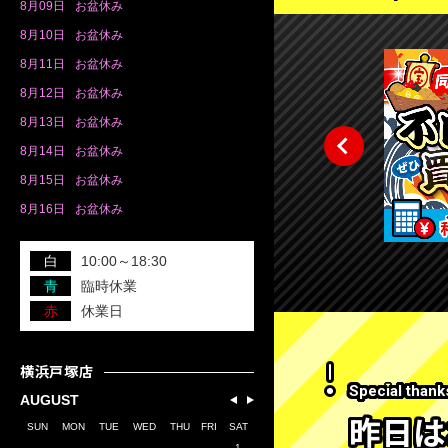
8月
09日
お盆休み
8月
10日
お盆休み
8月
11日
お盆休み
8月
12日
お盆休み
8月
13日
お盆休み
8月
14日
お盆休み
8月
15日
お盆休み
8月
16日
お盆休み
白
10:00～18:30
青
臨時休業
赤
休業日
横浜戸塚店
Special thank
AUGUST
昨日は
SUN
MON
TUE
WED
THU
FRI
SAT
1