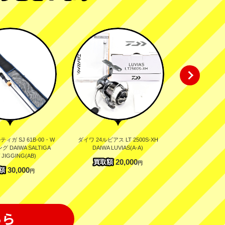
ティガ SJ 61B-00・W
ダイワ 24ルビアス LT 2500S-XH
エバーグリーン 
 DAIWA SALTIGA
DAIWA LUVIAS(A-A)
ィ TKSS-611M
 JIGGING(AB)
スピン EVERGR
20,000
買取額
円
Serpe
30,000
額
円
買取額
ちら