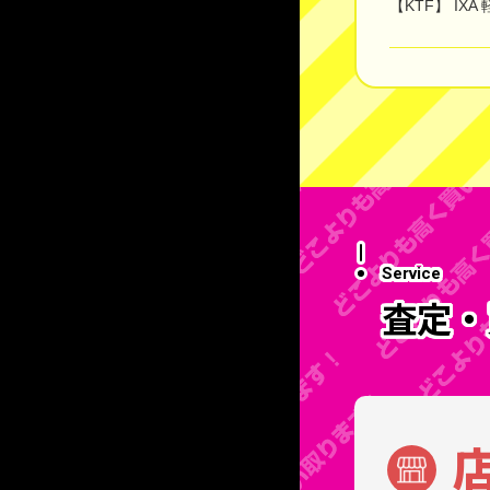
【KTF】 I
Service
査定・