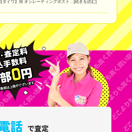
 【ダイワ】用 オシレーティングポスト…[続きを読む]
電話
で査定