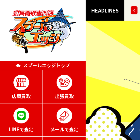
101点掲載いたしました!!
HEADLINES
スプールエッジトップ
店頭買取
出張買取
LINEで査定
メールで査定