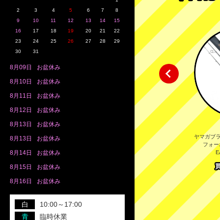
2
3
4
5
6
7
8
9
10
11
12
13
14
15
16
17
18
19
20
21
22
23
24
25
26
27
28
29
30
31
8月
09日
お盆休み
8月
10日
お盆休み
8月
11日
お盆休み
8月
12日
お盆休み
8月
13日
お盆休み
 23ワールドシャウラ リミテッ
シマノ 20カルカッタコンクエスト
ヤマガブラン
8月
13日
お盆休み
1703R-2 SHIMANO WORLD
DC 101 SHIMANO CALCUTTA
フォーボ
SHAULA LIMITED LTD(A)
CONQUEST(AB-A)
E
8月
14日
お盆休み
65,000
30,000
買取額
買取額
8月
15日
お盆休み
円
円
8月
16日
お盆休み
白
10:00～17:00
青
臨時休業