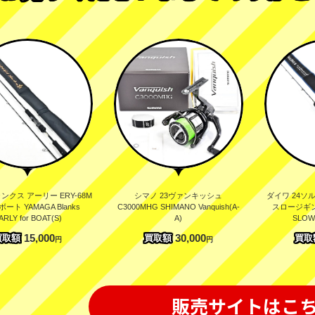
クス アーリー ERY-68M
シマノ 23ヴァンキッシュ
ダイワ 24ソル
ート YAMAGA Blanks
C3000MHG SHIMANO Vanquish(A-
スロージギング
ARLY for BOAT(S)
A)
SLOW
15,000
30,000
買取額
買取額
買取
円
円
販売サイトはこ