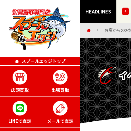
きずにごめんなさい・・。」エッジポイント4倍キャンペー
HEADLINES
お店からのお
スプールエッジトップ
イ
店頭買取
出張買取
LINEで査定
メールで査定