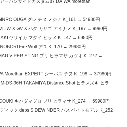
アーバンサイドカスタム87 DAIWA morethan
INRO OUGA グレ チヌ メジナ K_161 → 54980円
IEW-X GV-X ハタ カサゴ アイナメ K_187 → 9980円
NSAKI ヤリイカ マダイ ヒラメ K_147 → 6980円
ORI Fire Wolf アユ K_170 → 29980円
D VIPER STING ブリ ヒラマサ カツオ K_272 →
Morethan EXPERT シーバス チヌ K_198 → 37980円
96H TAKAMIYA Distance Shot ヒラスズキ ヒラ
号 GOUKI キハダマグロ ブリ ヒラマサ K_274 → 69980円
ディック deps SIDEWINDER バス ベイトモデル K_252