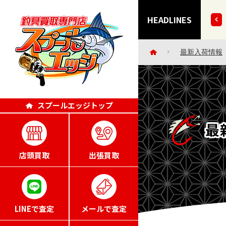
きずにごめんなさい・・。」エッジポイント4倍キャンペー
HEADLINES
最新入荷情報
スプールエッジトップ
最
店頭買取
出張買取
LINEで査定
メールで査定