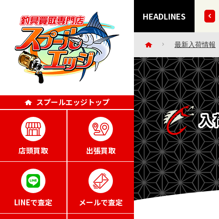
ー・小物など 30点掲載いたしました!!
HEADLINES
最新入荷情報
スプールエッジトップ
入
店頭買取
出張買取
LINEで査定
メールで査定