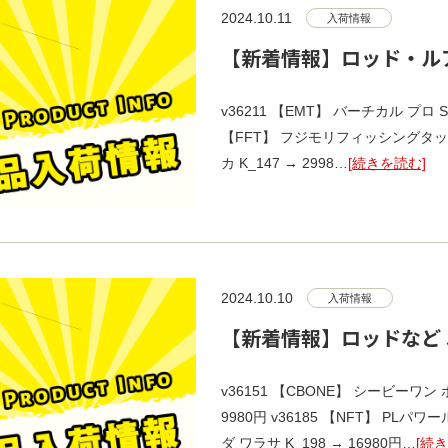
2024.10.11
入荷情報
【新着情報】ロッド・ルア
v36211 【EMT】 バーチカル プロ S180
【FFT】 フジモリフィッシングタックル 槍烏
カ K_147 → 2998…
[続きを読む]
2024.10.10
入荷情報
【新着情報】ロッドなど 
v36151 【CBONE】 シービーワン 
9980円 v36185 【NFT】 PLパワー
ダ ワラサ K_198 → 16980円…
[続