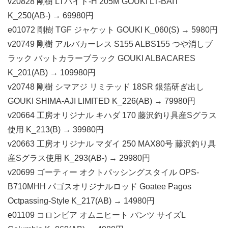
v20828 剛樹 LTバイト-H 205M GOUKI LT-BAIT
K_250(AB-) → 69980円
e01072 剛樹 TGF ジャケット GOUKI K_060(S) → 5980円
v20749 剛樹 アルバカーレス S155 ALBS155 つや消しブ
ラック バットカラーブラック GOUKI ALBACARES
K_201(AB) → 109980円
v20748 剛樹 シマアジ リミテッド 18SR 銀箔研ぎ出し
GOUKI SHIMA-AJI LIMITED K_226(AB) → 79980円
v20664 工房オリジナル キハダ 170 藤沢釣り具産Sグラス
使用 K_213(B) → 39980円
v20663 工房オリジナル マダイ 250 MAX80号 藤沢釣り具
産Sグラス使用 K_293(AB-) → 29980円
v20699 ゴーティー オクトパッシングスタイル OPS-
B710MHH パゴスオリジナルロッド Goatee Pagos
Octpassing-Style K_217(AB) → 14980円
e01109 コロンビア オムニヒート パンツ サイズL