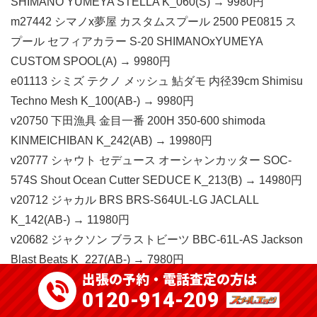
SHIMANO YUMEYA STELLA K_060(S) → 9980円
m27442 シマノx夢屋 カスタムスプール 2500 PE0815 ス
プール セフィアカラー S-20 SHIMANOxYUMEYA
CUSTOM SPOOL(A) → 9980円
e01113 シミズ テクノ メッシュ 鮎ダモ 内径39cm Shimisu
Techno Mesh K_100(AB-) → 9980円
v20750 下田漁具 金目一番 200H 350-600 shimoda
KINMEICHIBAN K_242(AB) → 19980円
v20777 シャウト セデュース オーシャンカッター SOC-
574S Shout Ocean Cutter SEDUCE K_213(B) → 14980円
v20712 ジャカル BRS BRS-S64UL-LG JACLALL
K_142(AB-) → 11980円
v20682 ジャクソン ブラストビーツ BBC-61L-AS Jackson
Blast Beats K_227(AB-) → 7980円
出張の予約・電話査定の方は
v20787 ジャンプライズ ツーリミット 93 ストリームバト
0120-914-209
ル JUMPRIZE TWO LIMIT Stream Battle K_187(AB-) →