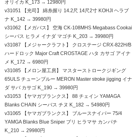
オリイカ K_173 → 12980円
v31051 【光司】 綿糸握り 14.2尺 14尺2寸 KOHJI ヘラブ
ナ K_142 → 39980円
v31062 【メガバス】 空海 CK-108MHS Megabass Cookai
シーバス ヒラメ イナダ マゴチ K_203 → 39980円
v31087 【メジャークラフト】 クロステージ CRX-822H/B
ハードロック Major Craft CROSTAGE ハタ カサゴ アイナ
メ K_172 → 6980円
v31085 【メロン屋工房】 マスターストロークジギング
65ULS チューンブルー MERON Master stroke jigging イナ
ダ サバ カサゴ K_190 → 39980円
v31053 【ヤマガブランクス】 88 チェイン YAMAGA
Blanks CHAIN シーバス チヌ K_182 → 54980円
v31065 【ヤマガブランクス】 ブルースナイパー 75/4
YAMGA Blanks Blue Sniper ブリ ヒラマサ カンパチ
K_210 → 29980円