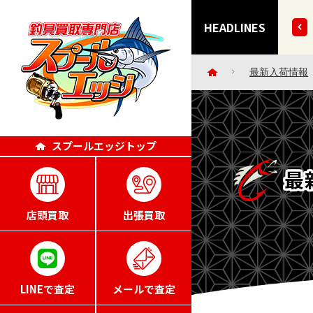
きずにごめんなさい・・。」エッジポイント4倍キャンペー
HEADLINES
最新入荷情報
スプールエッジトップ
最
店頭買取
出張買取
LINEで査定
メールで査定