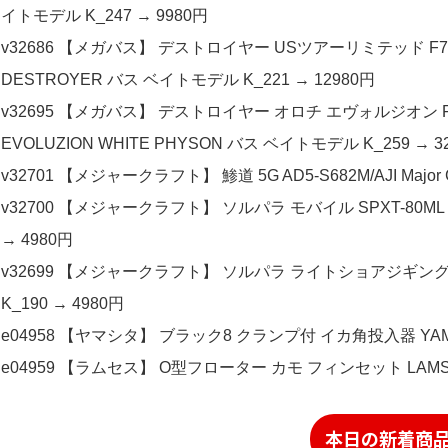
イトモデル K_247 → 9980円
v32686 【メガバス】 デストロイヤー USツアーリミテッド F7-
DESTROYER バス ベイトモデル K_221 → 12980円
v32695 【メガバス】 デストロイヤー オロチ エヴォルジオン F7-7
EVOLUZION WHITE PHYSON バス ベイトモデル K_259 → 3
v32701 【メジャークラフト】 鯵道 5G AD5-S682M/AJI Major Cr
v32700 【メジャークラフト】 ソルパラ モバイル SPXT-80ML 振出 M
→ 4980円
v32699 【メジャークラフト】 ソルパラ ライトショアジギング SPS-96
K_190 → 4980円
e04958 【ヤマシタ】 ブラック8 クランプ付 イカ角投入器 YAMASH
e04959 【ラムセス】 O型フローター カモ フィンセット LAMSES O
本日の新着商