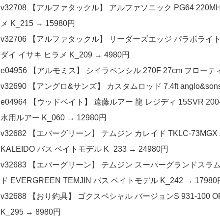
v32708 【アルファタックル】 アルファソニック PG64 220MH 使用
メ K_215 → 15980円
v32706 【アルファタックル】 リーダーズエッジ パラボライト 201F al
ダイ イサキ ヒラメ K_209 → 4980円
e04956 【アルモミス】 シイラペンシル 270F 27cm フローティ
v32690 【アングロ&サンズ】 カスタムロッド 7.4ft anglo&son
e04964 【ウッドベイト】 遠藤ルアー 龍 レジディ 15SVR 200
水用ルアー K_060 → 12980円
v32682 【エバーグリーン】 テムジン カレイド TKLC-73M
KALEIDO バス ベイトモデル K_233 → 24980円
v32683 【エバーグリーン】 テムジン スーパーグランドスラム
ド EVERGREEN TEMJIN バス ベイトモデル K_242 → 17980
v32688 【おり釣具】 ゴクスペシャル バージョンS 931-100 OR
K_295 → 8980円