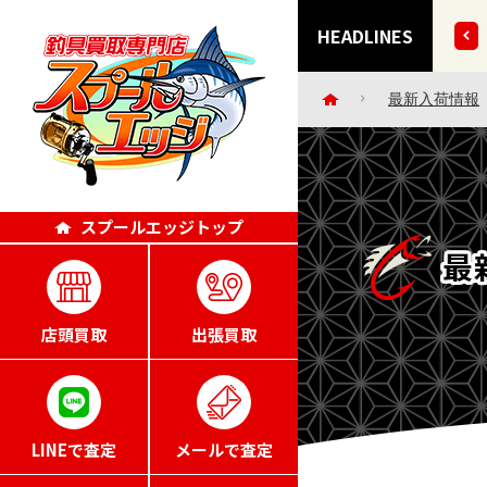
など 35点掲載いたしました!!
HEADLINES
最新入荷情報
スプールエッジトップ
最
店頭買取
出張買取
LINEで査定
メールで査定