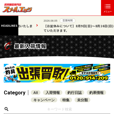
メニュー
営業時間
2026.08.05
HEADLINES
いたしま
【お盆休みについて】8月9日(日)～8月16日(日)は休業させ
ていただきます。
最新入荷情報
Category
All
入荷情報
釣行日誌
釣果情報
キャンペーン
特集
未分類