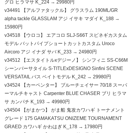
グロ ヒラマサ K_224 → 29980円
v34491 【アルファタックル】 グラスラム 190ML/GR
alpha tackle GLASSLAM アジ イサキ マダイ K_188 →
15980円
v34518 【ウロコ】 エアコロ SLJ-S66T スピネギカスタム
モデル バットパイプショートカットカスタム Uroco
Aircoro アジ イナダ サバ K_233 → 24980円
v34512 【エスタイトルxデジーノ】 シンフィニ SS-C66M
シーンバーサタイル S-TITLExDESIGNO Sinfini SCENE
VERSATAIL バス ベイトモデル K_242 → 29980円
v34524 【カーペンター】 ブルーチェイサー 70/18 スーパ
ーマルチキャスト Carpenter BLUE CHASER ブリ ヒラマ
サ カンパチ K_193 → 49980円
v34504 【がまかつ】 がま船 鬼攻カワハギ トーナメント
グレード 175 GAMAKATSU ONIZEME TOURNAMENT
GRAED カワハギ かわはぎ K_178 → 17980円