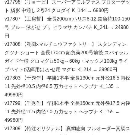
v17798 【リョービ】 スーパーアモルファス プロターゲッ
ト 鱗影 中通し 2号24 クロダイ K_144 → 6980円
v17807 【工房哲】 全長200cm ハリス8-12 鉛負荷100-150
号 ブルー 泳がせ ブリ ヒラマサ カンパチ K_241 → 24980
円
v17808 【剛樹xマルチュウファクトリー】 スタンディン
グツナ ショート 全長170cm 鉛負荷200号前後 スパイラル
ガイド仕様 クロマグロ50kg～60kg・マックス100kg ライ
ブベイト(活餌用)ふかせ用 マグロ K_214 → 39980円
v17803 【千秀作】 竿掛1本半 全長130cm 元外径16.5 内径
11 先外径10.5 内径6.5 万力セット ヘラブナ K_135 →
49980円
v17799 【千秀作】 竿掛1本半 全長150cm 元外径17.5 内径
11 先外径11.5 内径7.0 万力セット ヘラブナ K_155 →
49980円
v17809 【特注オリジナル】 真鯛志向 フルオーダー真鯛ス