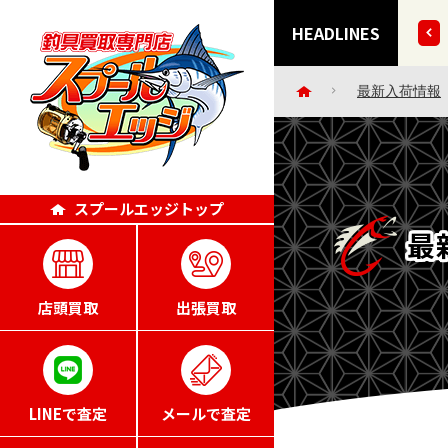
など 35点掲載いたしました!!
HEADLINES
最新入荷情報
スプールエッジトップ
最
店頭買取
出張買取
LINEで査定
メールで査定