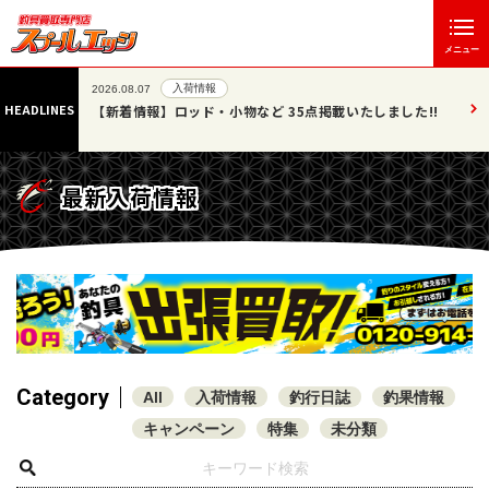
メニュー
報
入荷情報
2026.08.06
HEADLINES
・小物など 35点掲載いたしました!!
【最速情報】直近の387個!! 買取リ
～2026/08/04
最新入荷情報
Category
All
入荷情報
釣行日誌
釣果情報
キャンペーン
特集
未分類