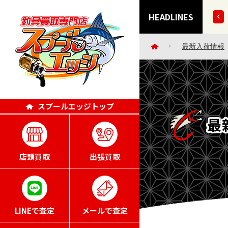
9日(日)～8月16日(日)は休業させていただきます。
HEADLINES
最新入荷情報
スプールエッジトップ
最
店頭買取
出張買取
LINEで査定
メールで査定