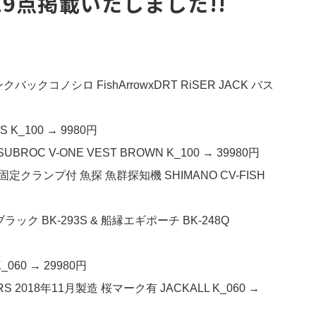
9点掲載いたしました!!
ックコノシロ FishArrowxDRT RiSER JACK バス
K_100 → 9980円
C V-ONE VEST BROWN K_100 → 39980円
固定クランプ付 魚探 魚群探知機 SHIMANO CV-FISH
ク BK-293S & 船縁エギポーチ BK-248Q
_060 → 29980円
2018年11月製造 桜マーク有 JACKALL K_060 →