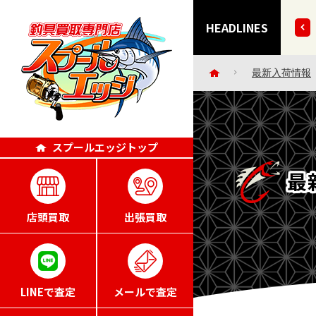
きずにごめんなさい・・。」エッジポイント4倍キャンペー
HEADLINES
最新入荷情報
スプールエッジトップ
最
店頭買取
出張買取
LINEで査定
メールで査定