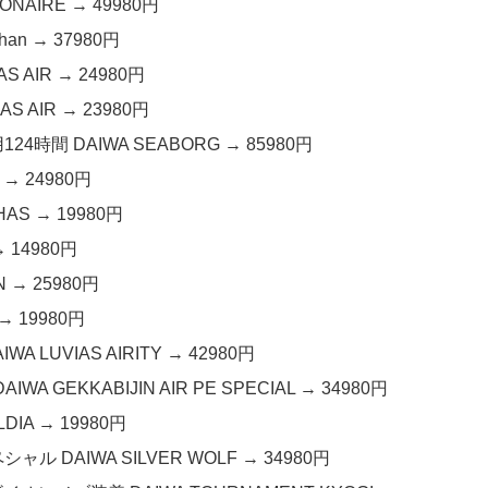
ONAIRE → 49980円
han → 37980円
S AIR → 24980円
S AIR → 23980円
24時間 DAIWA SEABORG → 85980円
 → 24980円
AS → 19980円
 14980円
N → 25980円
→ 19980円
A LUVIAS AIRITY → 42980円
A GEKKABIJIN AIR PE SPECIAL → 34980円
DIA → 19980円
ャル DAIWA SILVER WOLF → 34980円