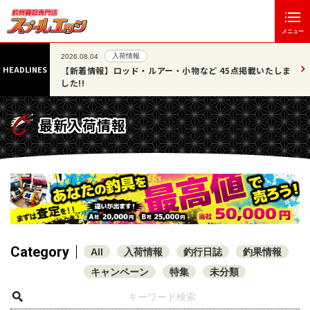
メニュー
入荷情報
2026.08.04
HEADLINES
は休業させ
【新着情報】ロッド・ルアー・小物など 45点掲載いたしま
した!!
最新入荷情報
Category
All
入荷情報
釣行日誌
釣果情報
キャンペーン
特集
未分類