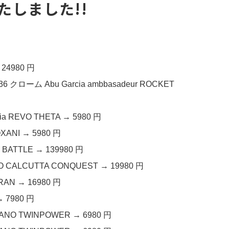
たしました!!
24980 円
クローム Abu Garcia ambbasadeur ROCKET
 REVO THETA → 5980 円
ANI → 5980 円
ATTLE → 139980 円
ALCUTTA CONQUEST → 19980 円
AN → 16980 円
 7980 円
O TWINPOWER → 6980 円