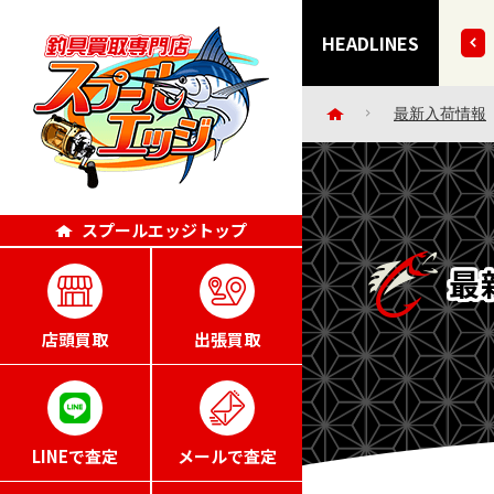
きずにごめんなさい・・。」エッジポイント4倍キャンペー
HEADLINES
最新入荷情報
スプールエッジトップ
最
店頭買取
出張買取
LINEで査定
メールで査定