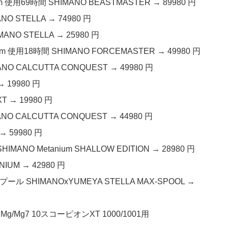
使用69時間 SHIMANO BEASTMASTER → 89980 円
 STELLA → 74980 円
NO STELLA → 25980 円
使用18時間 SHIMANO FORCEMASTER → 49980 円
 CALCUTTA CONQUEST → 49980 円
→ 19980 円
T → 19980 円
 CALCUTTA CONQUEST → 44980 円
→ 59980 円
O Metanium SHALLOW EDITION → 28980 円
IUM → 42980 円
ル SHIMANOxYUMEYA STELLA MAX-SPOOL →
/Mg7 10スコーピオンXT 1000/1001用