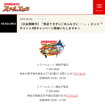
メニュー
イベント
2026.08.08
HEADLINES
は休業させ
【お盆期間中】「発送できずにごめんなさい・・。」エッジ
ポイント4倍キャンペーン開催いたします★☆
スプールエッジ 湘南平塚店
〒254-0018
神奈川県平塚市東真土2丁目4番17 吉野ビル1F [
アクセス
]
営業時間 10:00～18:30
スプールエッジ 横浜戸塚店
〒245-0063
神奈川県横浜市戸塚区原宿5-42-8 [
アクセス
]
営業時間 10:00～17:00