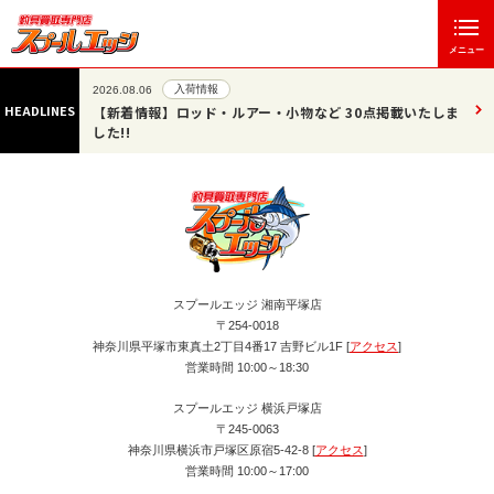
メニュー
入荷情報
2026.08.06
HEADLINES
いたしま
【新着情報】ロッド・ルアー・小物など 30点掲載いたしま
した!!
スプールエッジ 湘南平塚店
〒254-0018
神奈川県平塚市東真土2丁目4番17 吉野ビル1F [
アクセス
]
営業時間 10:00～18:30
スプールエッジ 横浜戸塚店
〒245-0063
神奈川県横浜市戸塚区原宿5-42-8 [
アクセス
]
営業時間 10:00～17:00