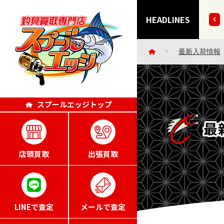
きずにごめんなさい・・。」エッジポイント4倍キャンペー
HEADLINES
最新入荷情報
スプールエッジトップ
最
店頭買取
出張買取
LINEで査定
メールで査定