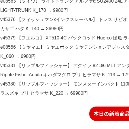
e08563 【ダイワ】 ライトトランク アルファα SU2400 24
LIGHT-TRUNK K_170 → 9980円
v45376 【フィッシュマンxインクスレーベル】 トレス サビオ FXB-TS
カサゴ ハタ K_140 → 36980円
v45379 【フエルコ】 XT510-4C バックロッド Huerco 怪魚 ライ
e08556 【ミヤマエ】 ミヤエポック ミヤテンションアジャスターS
K_060 → 6980円
v45381 【リップルフィッシャー】 アクイラ 82-3/6 ML
Ripple Fisher Aquila キハダマグロ ブリ ヒラマサ K_113 → 17
v45380 【リップルフィッシャー】 モンスターインパクト 110BHH ベイト R
ラスズキ ブリ ヒラマサ K_220 → 69980円
本日の新着商