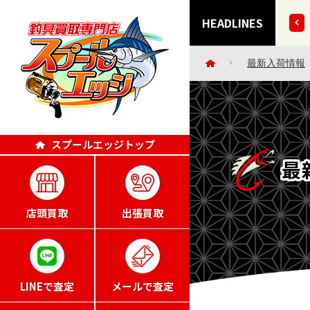
ー・小物など 30点掲載いたしました!!
HEADLINES
最新入荷情報
スプールエッジトップ
最
店頭買取
出張買取
LINEで査定
メールで査定