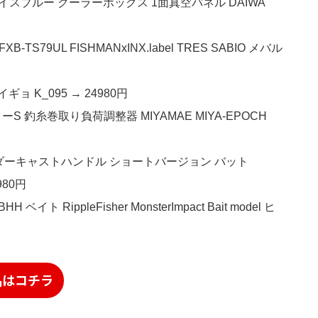
L アイスブルー クーラーボックス 1面真空パネル DAIWA
79UL FISHMANxINX.label TRES SABIO メバル
ギョ K_095 → 24980円
 釣糸巻取り負荷調整器 MIYAMAE MIYA-EPOCH
T アンダーキャストハンドル ショートバージョン バット
980円
ippleFisher MonsterImpact Bait model ヒ
品はコチラ