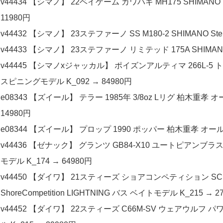
v44434 【シマノ】 22ベイゲーム カワハギ MH175 SHIMANO 
11980円
v44432 【シマノ】 23ステファーノ SS M180-2 SHIMANO St
v44433 【シマノ】 23ステファーノ リミテッド 175A SHIMANO St
v44445 【シマノxジャッカル】 ポイズンアルティマ 266L-5 トルザ
スピニングモデル K_092 → 84980円
e08343 【ズイール】 テラー 1985年 3/8oz Lリグ 柏木重孝 
14980円
e08344 【ズイール】 プロップ 1990 ポッパー 柏木重孝 オールド
v44436 【ゼナック】 グランツ GB84-X10 ユートピアンブラスター
モデル K_174 → 64980円
v44450 【ダイワ】 21スティーズ ショアコンペティション SC C6
ShoreCompetition LIGHTNING バス ベイトモデル K_215 → 2
v44452 【ダイワ】 22スティーズ C66M-SV ウェアウルフ パワ