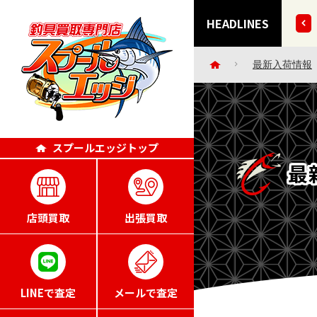
9日(日)～8月16日(日)は休業させていただきます。
HEADLINES
最新入荷情報
スプールエッジトップ
最
店頭買取
出張買取
LINEで査定
メールで査定