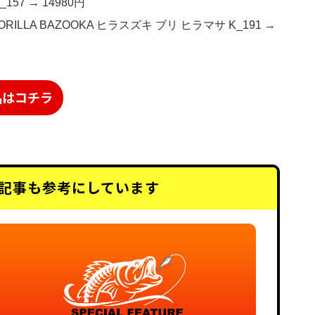
_157 → 14980円
ORILLA BAZOOKA ヒラスズキ ブリ ヒラマサ K_191 →
品はコチラ
記事も
参考にしています