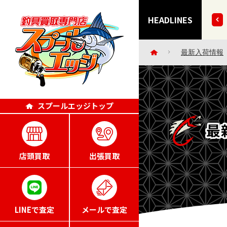
きずにごめんなさい・・。」エッジポイント4倍キャンペー
HEADLINES
最新入荷情報
スプールエッジトップ
最
店頭買取
出張買取
LINEで査定
メールで査定