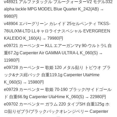
v48921 アルファタックル ブルークォーターV2 モデル332
alpha tackle MPG MODEL Blue Quarter K_242(AB) →
9980円
v48904 エバーグリーン カレイド 25セルペンティ TKSS-
76UL/XM-LTD LLキャロライナスペシャル EVERGREEN
KALEIDO K_160(A) → 79980円
e09721 カーペンター KLL エアーガンマγ 90-ウルトラL 自
重67.2g Carpenter Air GAMMA ULTRA-L K_060(S) →
11980円
e09728 カーペンター 歌姫 120 メタル貼り トビウオ ブラ
ック&ナス紺バック 自重119.1g Carpenter UtaHime
K_060(S) → 15980円
e09729 カーペンター 歌姫 70-190 ブラック/サイドゴール
ド 自重66.9g Carpenter UtaHime K_060(S) → 22980円
e09702 カーペンター ガラム 220 タイプSH 自重125g ホ
ロ貼りゼブラ/ブラックバックオレンジベリー Carpenter