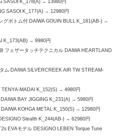
ASOI K_178(A) → 13980円
SASOI K_177(A) → 12980円
トム付 DAIWA GOUIN BULL K_181(AB-) →
K_173(AB) → 9980円
4 冴掛 フェザータッチテクニカル DAIWA HEARTLAND
DAIWA SILVERCREEK AIR TW STREAM-
NYA-MADAI K_152(S) → 4980円
A BAY JIGGING K_231(A) → 5980円
IWA KOHGA METAL K_150(S) → 12980円
NO Stealth K_244(AB-) → 62980円
 EVAモデル DESIGNO LEBEN Torque Tune