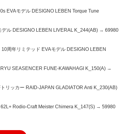
EVAモデル DESIGNO LEBEN Torque Tune
DESIGNO LEBEN LIVERAL K_244(AB) → 69980
D 10周年リミテッド EVAモデル DESIGNO LEBEN
U SEASENCER FUNE-KAWAHAGI K_150(A) →
ー RAID-JAPAN GLADIATOR Anti K_230(AB)
o-Craft Meister Chimera K_147(S) → 59980