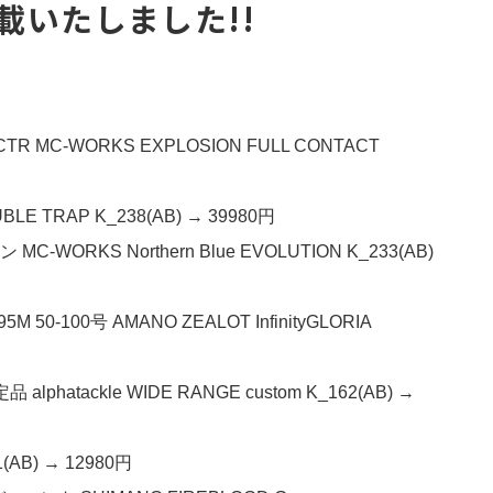
載いたしました!!
MC-WORKS EXPLOSION FULL CONTACT
E TRAP K_238(AB) → 39980円
ORKS Northern Blue EVOLUTION K_233(AB)
-100号 AMANO ZEALOT InfinityGLORIA
atackle WIDE RANGE custom K_162(AB) →
(AB) → 12980円