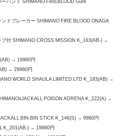
ーハント SHIMANO FIREBLOOD Gure
ランドブレーカー SHIMANO FIRE BLOOD ONAGA
SHIMANO CROSS MISSION K_163(AB-) →
(AB) → 19980円
AB) → 29980円
 WORLD SHAULA LIMITED LTD K_183(AB) →
ANOxJACKALL POISON ADRENA K_222(A) →
LL BIN-BIN STICK K_146(S) → 9980円
K_201(AB-) → 19980円