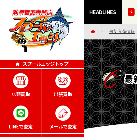
きずにごめんなさい・・。」エッジポイント4倍キャンペー
HEADLINES
最新入荷情報
スプールエッジトップ
最
店頭買取
出張買取
LINEで査定
メールで査定