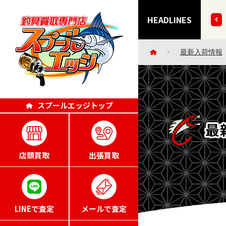
きずにごめんなさい・・。」エッジポイント4倍キャンペー
HEADLINES
最新入荷情報
スプールエッジトップ
最
店頭買取
出張買取
LINEで査定
メールで査定