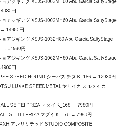
 XSJS-1002MH60 Abu Garcia SaltyStage
14980円
 XSJS-1002MH60 Abu Garcia SaltyStage
 → 14980円
 XSJS-1032H80 Abu Garcia SaltyStage
7 → 14980円
 XSJS-1062MH60 Abu Garcia SaltyStage
14980円
SE SPEED HOUND シーバス チヌ K_186 → 12980円
TSU LUXXE SPEEDMETAL ヤリイカ スルメイカ
L SEITEI PRIZA マダイ K_168 → 7980円
 SEITEI PRIZA マダイ K_176 → 7980円
H アンリミテッド STUDIO COMPOSITE