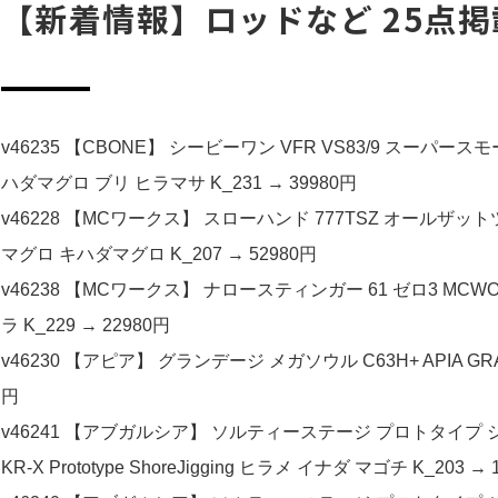
【新着情報】ロッドなど 25点掲
v46235 【CBONE】 シービーワン VFR VS83/9 スーパースモ
ハダマグロ ブリ ヒラマサ K_231 → 39980円
v46228 【MCワークス】 スローハンド 777TSZ オールザットツナ 
マグロ キハダマグロ K_207 → 52980円
v46238 【MCワークス】 ナロースティンガー 61 ゼロ3 MCWOR
ラ K_229 → 22980円
v46230 【アピア】 グランデージ メガソウル C63H+ APIA GRAN
円
v46241 【アブガルシア】 ソルティーステージ プロトタイプ ショアジギング
KR-X Prototype ShoreJigging ヒラメ イナダ マゴチ K_203 → 