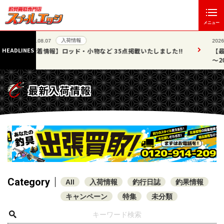
メニュー
入荷情報
2026.08.06
HEADLINES
ました!!
【最速情報】直近の387個!! 買取リスト公開!! 2026/07/25
～2026/08/04
最新入荷情報
Category
All
入荷情報
釣行日誌
釣果情報
キャンペーン
特集
未分類