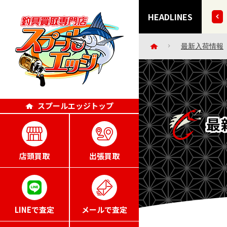
など 35点掲載いたしました!!
HEADLINES
最新入荷情報
スプールエッジトップ
最
店頭買取
出張買取
LINEで査定
メールで査定