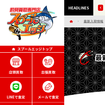
ー・小物など 30点掲載いたしました!!
HEADLINES
最新入荷情報
スプールエッジトップ
最
店頭買取
出張買取
LINEで査定
メールで査定